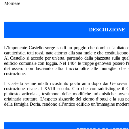
Mornese
DESCRIZIONE
L’imponente Castello sorge su di un poggio che domina l'abitato e t
caratteristici tetti rossi, nate attorno alla sua mole e che costituisc
Al Castello si accede per un'erta, partendo dalla piazzetta sulla quale
edificio comunale con loggia. Nel 1404 le truppe genovesi posero l'as
distrussero non lasciando altra traccia oltre alle muraglie che
costruzione.
Il Castello venne infatti ricostruito pochi anni dopo dai Genovesi 
costruzione risale al XVIII secolo. Ciò che contraddistingue il C
piuttosto articolata, testimone delle modifiche urbanistiche avv
originaria struttura. L’aspetto signorile del giorno d’oggi e la sua pe
della famiglia Doria, rendono all’antico edificio un’immagine modern