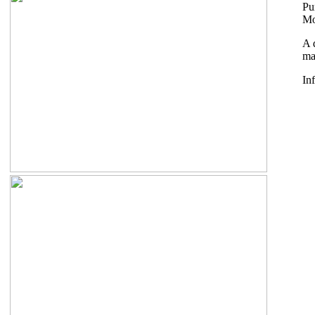
Pu
Mo
A 
ma
In