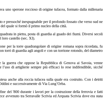
zava uno sperone roccioso di origine tufacea, formato dalla millenaria
itato e pressoché inespugnabile per il profondo fossato che verso sud ne
 del quale si formò il primo nucleo della città.
uadrata in pietra, posta di guardia al guado dei fiumi. Diversi secoli
loro castello (sec. XI).
ione per la torre quadrangolare di origine romana sopra ricordata, fu
n torri di guardia agli angoli e con un torrione rotondo, del diametro
nte la guerra che oppose la Repubblica di Genova ai Savoia, venne
l’uso di artiglierie sempre più efficaci lo rese indifendibile, sicché
sa anche alla roccia tufacea sulla quale era costruito. Con i detriti
e Oddini e successivamente di Via Lung’Orba.
fine del '800 durante i lavori per la costruzione della ferrovia e fatti
vece avvenuto tra Serravalle Scrivia ed Arquata Scrivia dove era stata