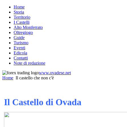
Home
Storia
Territorio
I Castelli
Alto Monferrato
Oltregiogo
Guide
Turismo
Eventi
Edicola
Contatti
Note di redazione
www.ovadese.net
Home
Il castello che non c'è
Il Castello di Ovada