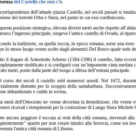
esenza
del Castello che non c'è
.
 corrispondenza dell’attuale piazza Castello, nei secoli passati si innal
osione dei torrenti Orba e Stura, nel punto in cui essi confluiscono.
 questa posizione strategica, rilevata diversi metri anche rispetto all’ab
rrava l’ingresso principale, sorgeva l’antico castello di Ovada, al riparo
condo la tradizione, su quella roccia, in epoca romana, sorse una torre q
po lo stesso luogo venne scelto dagli aleramici Del Bosco quale sede del 
tto il dogato di Antoniotto Adorno (1384-1396) il castello, fatta eccez
mpletamente riedificato e si configurò con un’imponente cinta merlata co
otto metri, posto dalla parte del borgo a difesa dell’entrata principale.
l corso dei secoli il castello subì numerosi assedi. Nel 1672, dura
rzialmente distrutto per lo scoppio della santabarbara. Successivamente 
nne abbandonato e cadde in rovina.
la metà dell'Ottocento ne venne decretata la demolizione, che venne este
nnero ricavati i riempimenti per la costruzione di Lungo Stura Michel
rte ancora peggiore è toccata ai resti della città romana, rinvenuti alla 
apientemente" sparire per non creare intralci alla ferrovia, come era in
nvenuta l'antica città romana di Libarna.