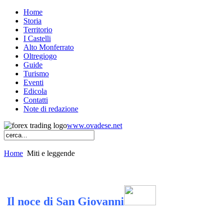
Home
Storia
Territorio
I Castelli
Alto Monferrato
Oltregiogo
Guide
Turismo
Eventi
Edicola
Contatti
Note di redazione
www.ovadese.net
Home
Miti e leggende
Il noce di San Giovanni