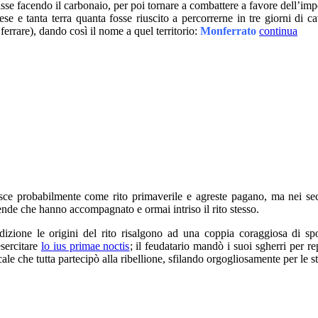
se facendo il carbonaio, per poi tornare a combattere a favore dell’impe
ese e tanta terra quanta fosse riuscito a percorrerne in tre giorni di c
 ferrare), dando così il nome a quel territorio:
Monferrato
continua
ce probabilmente come rito primaverile e agreste pagano, ma nei secoli
de che hanno accompagnato e ormai intriso il rito stesso.
dizione le origini del rito risalgono ad una coppia coraggiosa di sp
sercitare
lo ius primae noctis
; il feudatario mandò i suoi sgherri per re
le che tutta partecipò alla ribellione, sfilando orgogliosamente per le s