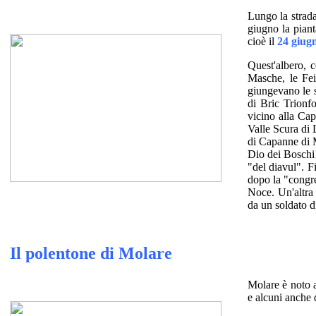
Lungo la strada
giugno la piant
cioè il
24 giug
Quest'albero, c
Masche, le Fei
giungevano le s
di Bric Trionf
vicino alla Cap
Valle Scura di 
di Capanne di M
Dio dei Boschi!)
"del diavul". F
dopo la "congre
Noce. Un'altra 
da un soldato d
Il polentone di Molare
Molare è noto a
e alcuni anche d