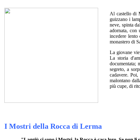
Al castello di 
guizzano i lamp
neve, spinta da
adornata, con 
incedere lento 
monastero di S
La giovane vien
La storia d'am
documentata; n
segreto, a sor
cadavere. Poi, 
malontano dalla
più cupe, di rit
I Mostri della Rocca di Lerma
"Laggiù ci sono i Mostri, la Rocca è casa loro. Se non l