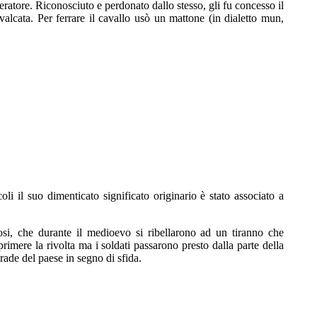
ratore. Riconosciuto e perdonato dallo stesso, gli fu concesso il
avalcata. Per ferrare il cavallo usò un mattone (in dialetto mun,
 il suo dimenticato significato originario è stato associato a
osi, che durante il medioevo si ribellarono ad un tiranno che
primere la rivolta ma i soldati passarono presto dalla parte della
trade del paese in segno di sfida.