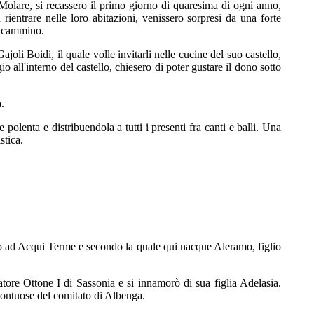
a Molare, si recassero il primo giorno di quaresima di ogni anno,
rientrare nelle loro abitazioni, venissero sorpresi da una forte
il cammino.
joli Boidi, il quale volle invitarli nelle cucine del suo castello,
io all'interno del castello, chiesero di poter gustare il dono sotto
o.
polenta e distribuendola a tutti i presenti fra canti e balli. Una
stica.
no ad Acqui Terme e secondo la quale qui nacque Aleramo, figlio
atore Ottone I di Sassonia e si innamorò di sua figlia Adelasia.
montuose del comitato di Albenga.