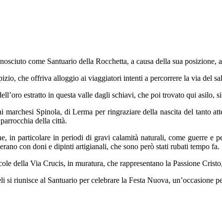
nosciuto come Santuario della Rocchetta, a causa della sua posizione, a
zio, che offriva alloggio ai viaggiatori intenti a percorrere la via del sa
ll’oro estratto in questa valle dagli schiavi, che poi trovato qui asilo, 
ai marchesi Spinola, di Lerma per ringraziare della nascita del tanto 
arrocchia della città.
ne, in particolare in periodi di gravi calamità naturali, come guerre e p
ano con doni e dipinti artigianali, che sono però stati rubati tempo fa.
edicole della Via Crucis, in muratura, che rappresentano la Passione Cris
 si riunisce al Santuario per celebrare la Festa Nuova, un’occasione per 