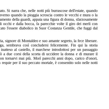
o. Si narra che, nelle notti più burrascose dell'estate, quando
'inverno quando la pioggia scroscia contro le vecchi e mura o la
minamento della guardi, appaia una figura di donna, sfarzosamente
 occhi e dalla bocca, fa parecchie volte il giro dei merli con
cato l'essere diabolico in Suor Costanza Gentile, che fuggi dal
a, signore di Montaldeo e suo amante segreto, la fece liberare.
ga, sembrava così concludersi felicemente. Fin qui la storia
natteso al castello, il marchese introdottosi per un passaggio
ò a due corsi della scorta di uccidere la donna e di murare il
 non tornarvi mai più. Morì parecchi anni dopo, carico d'onori,
 requie per il suo peccato mortale, è consentito solo nelle notti