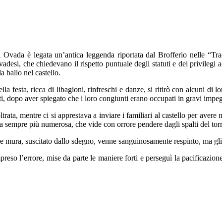
i Ovada è legata un’antica leggenda riportata dal Brofferio nelle “Tra
vadesi, che chiedevano il rispetto puntuale degli statuti e dei privilegi
a ballo nel castello.
la festa, ricca di libagioni, rinfreschi e danze, si ritirò con alcuni di
tati, dopo aver spiegato che i loro congiunti erano occupati in gravi impegn
trata, mentre ci si apprestava a inviare i familiari al castello per avere n
a sempre più numerosa, che vide con orrore pendere dagli spalti del torri
le mura, suscitato dallo sdegno, venne sanguinosamente respinto, ma gl
eso l’errore, mise da parte le maniere forti e perseguì la pacificazione r