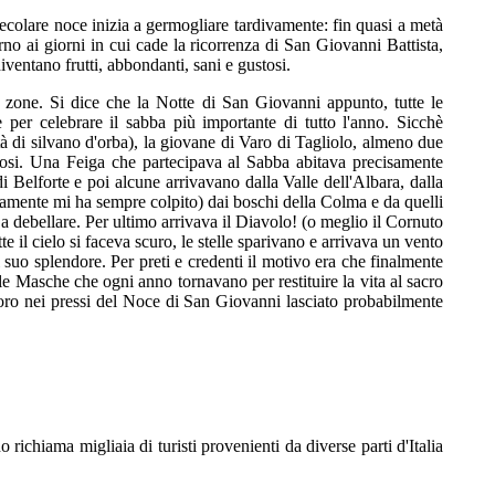
ecolare noce inizia a germogliare tardivamente: fin quasi a metà
rno ai giorni in cui cade la ricorrenza di San Giovanni Battista,
iventano frutti, abbondanti, sani e gustosi.
te zone. Si dice che la Notte di San Giovanni appunto, tutte le
per celebrare il sabba più importante di tutto l'anno. Sicchè
 di silvano d'orba), la giovane di Varo di Tagliolo, almeno due
iosi. Una Feiga che partecipava al Sabba abitava precisamente
i Belforte e poi alcune arrivavano dalla Valle dell'Albara, dalla
iamente mi ha sempre colpito) dai boschi della Colma e da quelli
a debellare. Per ultimo arrivava il Diavolo! (o meglio il Cornuto
te il cielo si faceva scuro, le stelle sparivano e arrivava un vento
il suo splendore. Per preti e credenti il motivo era che finalmente
le Masche che ogni anno tornavano per restituire la vita al sacro
soro nei pressi del Noce di San Giovanni lasciato probabilmente
ichiama migliaia di turisti provenienti da diverse parti d'Italia