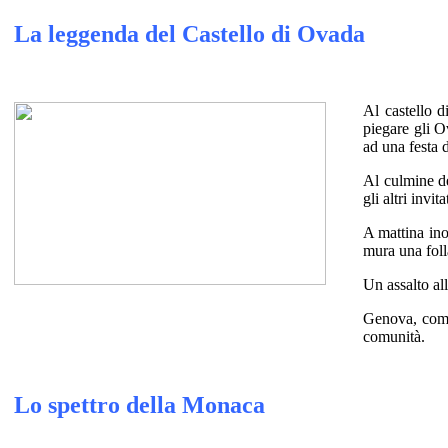
La leggenda del Castello di Ovada
Al castello d
piegare gli O
ad una festa d
Al culmine del
gli altri invi
A mattina inol
mura una foll
Un assalto al
Genova, compr
comunità.
Lo spettro della Monaca