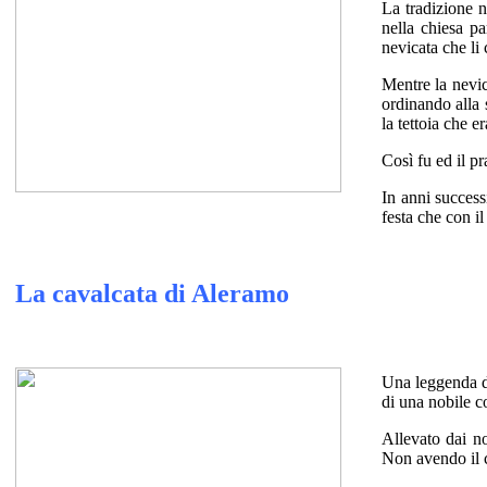
La tradizione n
nella chiesa pa
nevicata che li 
Mentre la nevica
ordinando alla s
la tettoia che e
Così fu ed il pr
In anni success
festa che con il
La cavalcata di Aleramo
Una leggenda di
di una nobile c
Allevato dai no
Non avendo il c