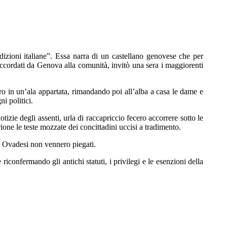
dizioni italiane”. Essa narra di un castellano genovese che per
 accordati da Genova alla comunità, invitò una sera i maggiorenti
 loro in un’ala appartata, rimandando poi all’alba a casa le dame e
i politici.
otizie degli assenti, urla di raccapriccio fecero accorrere sotto le
one le teste mozzate dei concittadini uccisi a tradimento.
i Ovadesi non vennero piegati.
iconfermando gli antichi statuti, i privilegi e le esenzioni della