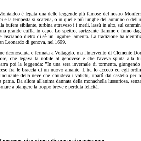
Montaldeo è legata una delle leggende più famose del nostro Monferrat
i e la tempesta si scatena, o in quelle più lunghe dell'autunno o dell
lla bufera sibilante, turbina attraveso i i merli, lassù in alto, sul cam
una grande cuffia in capo. Lo spettro, sprizzante fiamme e fumo dagli
e lasciando dietro di sè un lugubre lamento. La tradizione ha identifi
an Leonardo di genova, nel 1699.
e riconosciuta e fermata a Voltaggio, ma l'intervento di Clemente Dori
ore, che legava la nobile al genovese e che l'aveva spinta alla fu
arra poi la leggenda: "In una sera invernale di tormenta, giungendo i
prese fra le braccia di un nuovo amante. L'ira lo accecò ed egli ordin
incurante della neve che chiudeva i valichi, ripartì dal castello per
 patria. Da allora all'anima dannata della monachella lussuriosa, senza
ornare a piangere la troppo breve e perduta felicità.
i sfameremo, pian piano saliranno e ci mangeranno