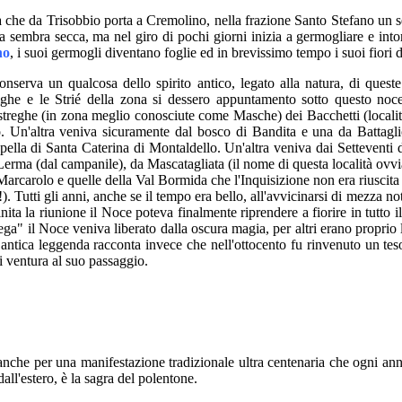
 che da Trisobbio porta a Cremolino, nella frazione Santo Stefano un s
a sembra secca, ma nel giro di pochi giorni inizia a germogliare e into
no
, i suoi germogli diventano foglie ed in brevissimo tempo i suoi fiori d
onserva un qualcosa dello spirito antico, legato alla natura, di ques
ghe e le Strié della zona si dessero appuntamento sotto questo noce 
treghe (in zona meglio conosciute come Masche) dei Bacchetti (località
o. Un'altra veniva sicuramente dal bosco di Bandita e una da Battagl
pella di Santa Caterina di Montaldello. Un'altra veniva dai Setteventi d
Lerma (dal campanile), da Mascatagliata (il nome di questa località ovv
arcarolo e quelle della Val Bormida che l'Inquisizione non era riuscita 
. Tutti gli anni, anche se il tempo era bello, all'avvicinarsi di mezza not
inita la riunione il Noce poteva finalmente riprendere a fiorire in tutto 
ga" il Noce veniva liberato dalla oscura magia, per altri erano proprio 
antica leggenda racconta invece che nell'ottocento fu rinvenuto un te
i ventura al suo passaggio.
nche per una manifestazione tradizionale ultra centenaria che ogni anno r
all'estero, è la sagra del polentone.