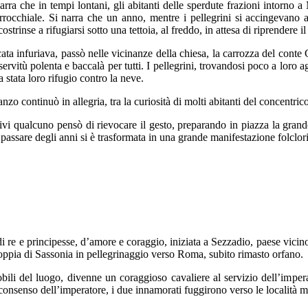
arra che in tempi lontani, gli abitanti delle sperdute frazioni intorno 
rrocchiale. Si narra che un anno, mentre i pellegrini si accingevano a 
costrinse a rifugiarsi sotto una tettoia, al freddo, in attesa di riprendere 
ta infuriava, passò nelle vicinanze della chiesa, la carrozza del conte Ga
ervitù polenta e baccalà per tutti. I pellegrini, trovandosi poco a loro ag
ra stata loro rifugio contro la neve.
anzo continuò in allegria, tra la curiosità di molti abitanti del concentric
ivi qualcuno pensò di rievocare il gesto, preparando in piazza la grande 
 passare degli anni si è trasformata in una grande manifestazione folclori
 re e principesse, d’amore e coraggio, iniziata a Sezzadio, paese vici
oppia di Sassonia in pellegrinaggio verso Roma, subito rimasto orfano.
bili del luogo, divenne un coraggioso cavaliere al servizio dell’imper
onsenso dell’imperatore, i due innamorati fuggirono verso le località 