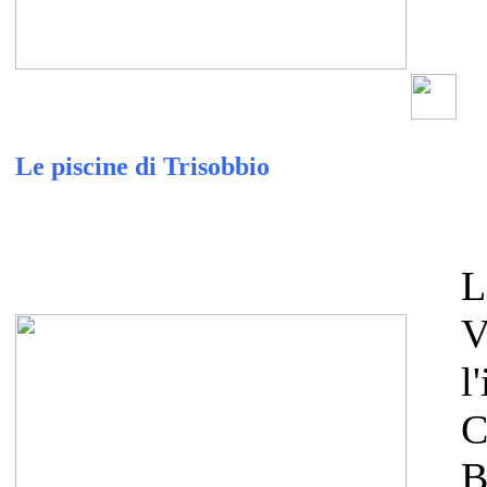
Le piscine di Trisobbio
L
V
l
C
B