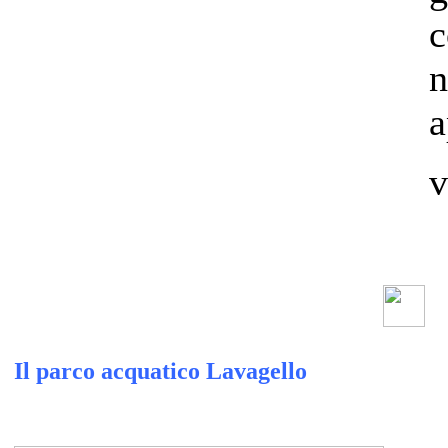
c
n
a
v
Il parco acquatico Lavagello