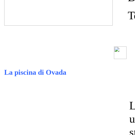
T
La piscina di Ovada
L
u
s