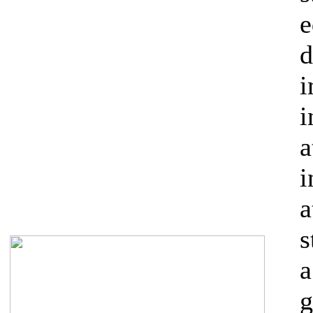
e
a
i
a
s
a
g