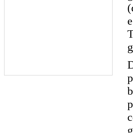
(
e
T
g
b
p
g